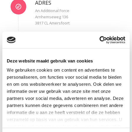
ADRES
An Additional Force
Arnhemseweg 136
3817 CL Amersfoort
REGISTRATIES
KvK Gooi- en Eemland 32109931
BTW-ID: NL0019.97.770.B63
Deze website maakt gebruik van cookies
We gebruiken cookies om content en advertenties te
personaliseren, om functies voor social media te bieden
en om ons websiteverkeer te analyseren. Ook delen we
informatie over uw gebruik van onze site met onze
partners voor social media, adverteren en analyse. Deze
partners kunnen deze gegevens combineren met andere
informatie die u aan ze heeft verstrekt of die ze hebben
verzameld op basis van uw gebruik van hun services. U
gaat akkoord met onze cookies als u onze website blijft