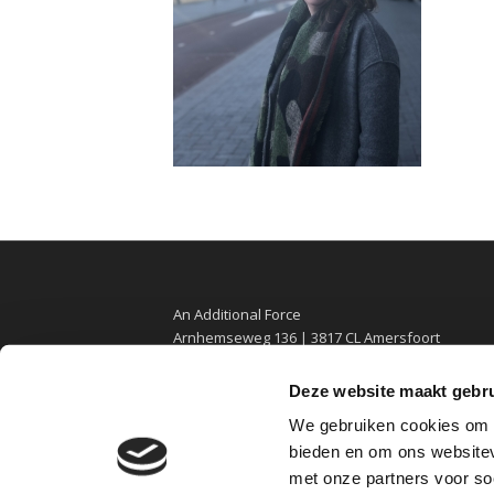
An Additional Force
Arnhemseweg 136 | 3817 CL Amersfoort
06-5136 1603
Deze website maakt gebru
aafke@anadditionalforce.nl
We gebruiken cookies om c
bieden en om ons websitev
met onze partners voor so