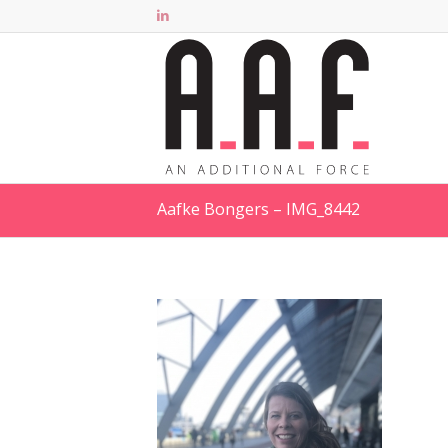
Aafke Bongers – IMG_8442