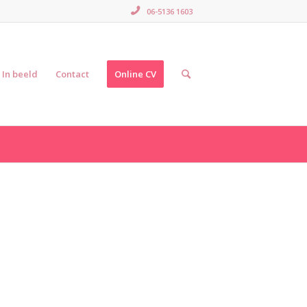
06-5136 1603
In beeld
Contact
Online CV