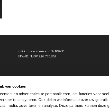
KvK Gooi- en Eemland 32109931
BTW-ID: NL0019.97.770.B63
ik van cookies
ontent en advertenties te personaliseren, om functies voor soci
erkeer te analyseren. Ook delen we informatie over uw gebruik 
cial media, adverteren en analyse. Deze partners kunnen deze