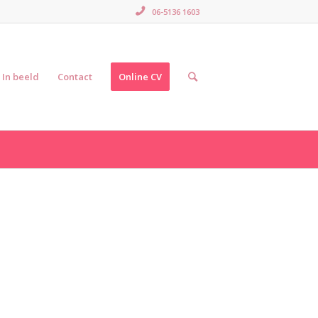
06-5136 1603
In beeld
Contact
Online CV