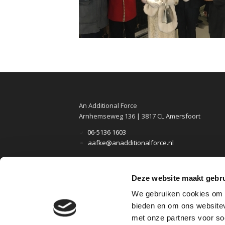
An Additional Force
Arnhemseweg 136 | 3817 CL Amersfoort
06-5136 1603
aafke@anadditionalforce.nl
Deze website maakt gebru
We gebruiken cookies om c
© Copyright - An Additional Force |
Cookie policy
bieden en om ons websitev
met onze partners voor so