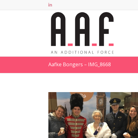
Aafke Bongers – IMG_8668